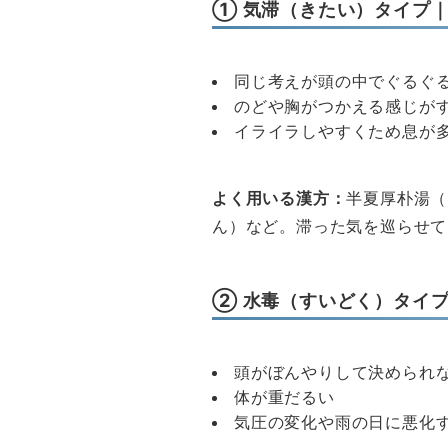
① 気滞（きたい）タイプ
同じ考えが頭の中でぐるぐ
のどや胸がつかえる感じが
イライラしやすくため息が
よく用いる漢方：
半夏厚朴湯（
ん）など。滞った気を巡らせて
② 水毒（すいどく）タイ
頭がぼんやりして決められ
体が重だるい
気圧の変化や雨の日に悪化