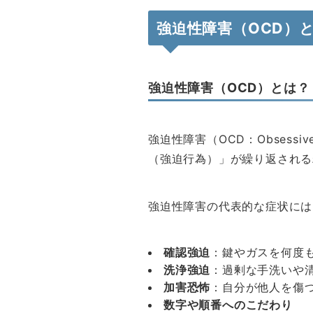
強迫性障害（OCD）
強迫性障害（OCD）とは？
強迫性障害（OCD：Obsessi
（強迫行為）」が繰り返される
強迫性障害の代表的な症状には
確認強迫
：鍵やガスを何度
洗浄強迫
：過剰な手洗いや
加害恐怖
：自分が他人を傷
数字や順番へのこだわり