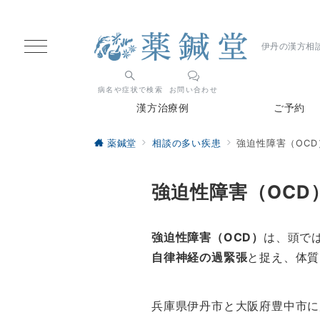
伊丹の漢方相
病名や症状で検索
お問い合わせ
漢方治療例
ご予約
薬鍼堂
相談の多い疾患
強迫性障害（OC
強迫性障害（OC
強迫性障害（OCD）
は、頭で
自律神経の過緊張
と捉え、体質
兵庫県伊丹市と大阪府豊中市に