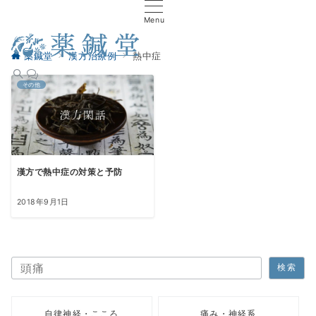
Menu
薬鍼堂
漢方治療例
熱中症
その他
漢方で熱中症の対策と予防
2018年9月1日
検索
検索
自律神経・こころ
痛み・神経系