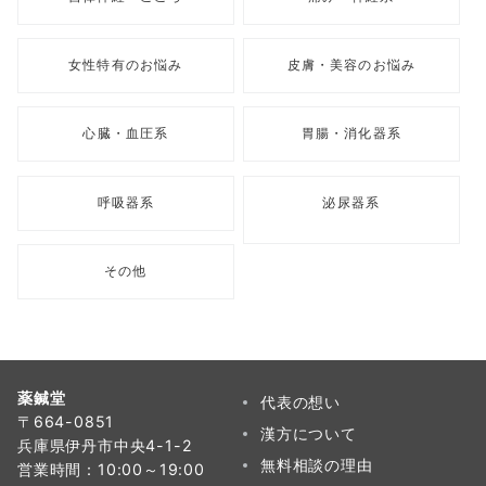
女性特有のお悩み
皮膚・美容のお悩み
心臓・血圧系
胃腸・消化器系
呼吸器系
泌尿器系
その他
薬鍼堂
代表の想い
〒664-0851
漢方について
兵庫県伊丹市中央4-1-2
無料相談の理由
営業時間：10:00～19:00